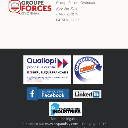
GroupeForces Oyonnax
Rue des Pins
01460
BRION
04 74 81 12 38
Mentions légales
Site conçu par
www.popandsly.com
| Copyright 2016