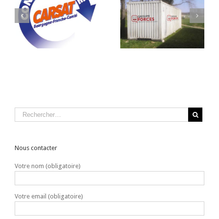
es
Espace Pédagogique
Recyclage Équiper
Incendie Modulable
ur
Seconde Intervention
Nous contacter
Votre nom (obligatoire)
Votre email (obligatoire)