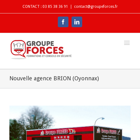
CONTACT : 03 85 38 36 91
|
contact@groupeforces.fr
Facebook
Linkedin
Nouvelle agence BRION (Oyonnax)
View
Larger
Image