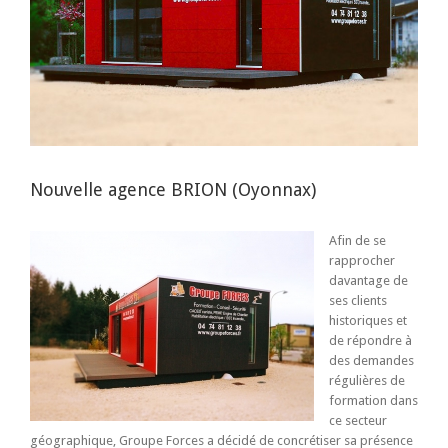
Nouvelle agence BRION (Oyonnax)
Afin de se
rapprocher
davantage de
ses clients
historiques et
de répondre à
des demandes
régulières de
formation dans
ce secteur
géographique, Groupe Forces a décidé de concrétiser sa présence