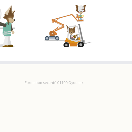
ormation CACES®
age / Manutention /
TEG / Gerbeurs à
conducteur
accompagnant
Formation sécurité 01100 Oyonnax