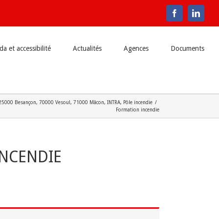
Facebook
Linke
a et accessibilité
Actualités
Agences
Documents
25000 Besançon
,
70000 Vesoul
,
71000 Mâcon
,
INTRA
,
Pôle incendie
/
Formation incendie
NCENDIE