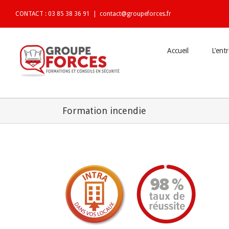
CONTACT : 03 85 38 36 91
|
contact@groupeforces.fr
Accueil
L’ent
Formation incendie