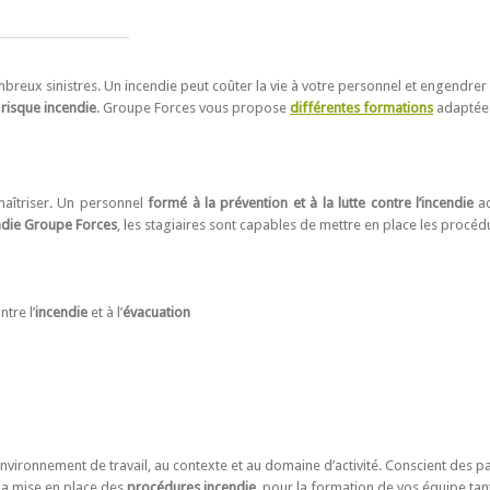
mbreux sinistres. Un incendie peut coûter la vie à votre personnel et engendrer
 risque incendie
. Groupe Forces vous propose
différentes formations
adaptées 
maîtriser. Un personnel
formé à la prévention et à la lutte contre l’incendie
ac
ndie Groupe Forces
, les stagiaires sont capables de mettre en place les procéd
tre l’
incendie
et à l’
évacuation
nvironnement de travail, au contexte et au domaine d’activité. Conscient des par
la mise en place des
procédures incendie
, pour la formation de vos équipe tan