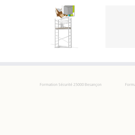
Formation travaux en
tion échafaudage
FOR
hauteur
Formation Sécurité 25000 Besançon
Forma