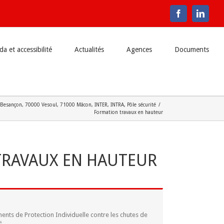
Facebook
Linke
a et accessibilité
Actualités
Agences
Documents
Besançon
,
70000 Vesoul
,
71000 Mâcon
,
INTER
,
INTRA
,
Pôle sécurité
/
Formation travaux en hauteur
TRAVAUX EN HAUTEUR
ments de Protection Individuelle contre les chutes de