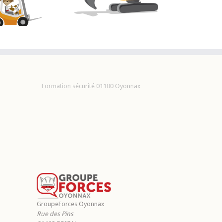
hantier – CACES® –
AIPR
Formation sécurité 01100 Oyonnax
GroupeForces Oyonnax
Rue des Pins