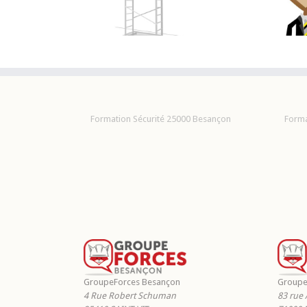
tion échafaudage
FORMATION TFP-APS
Formation Sécurité 25000 Besançon
Forma
GroupeForces Besançon
Groupe
4 Rue Robert Schuman
83 rue 