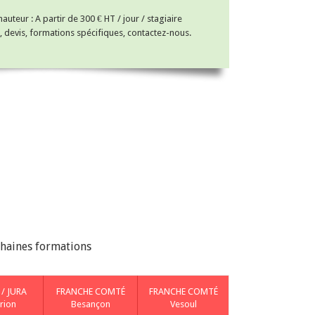
uteur : A partir de 300 € HT / jour / stagiaire
, devis, formations spécifiques, contactez-nous.
chaines formations
 / JURA
FRANCHE COMTÉ
FRANCHE COMTÉ
rion
Besançon
Vesoul