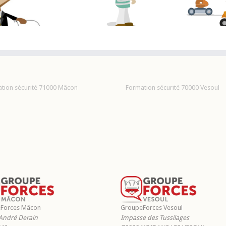
c
électrique
TEG / Gerbeurs à
conducteur
accompagnant
tion sécurité 71000 Mâcon
Formation sécurité 70000 Vesoul
Forces Mâcon
GroupeForces Vesoul
André Derain
Impasse des Tussilages