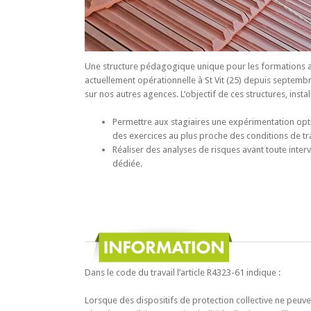
Une structure pédagogique
unique
pour les formations 
actuellement opérationnelle à St Vit
(25)
depuis septembr
sur nos autres agences
. L’objectif de ces structures, insta
Permettre
aux stagiaire
s
une expérimentation opti
des exercices au plus proche des conditions de tra
Réaliser des analyses de risques avant tout
e
interv
dédié
e
.
Dans le code du travail l’article R4323-61 indique :
Lorsque des dispositifs de protection collective ne peuve