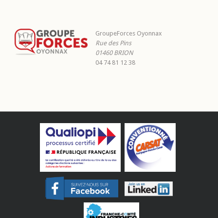
GroupeForces Oyonnax
Rue des Pins
01460
BRION
04 74 81 12 38