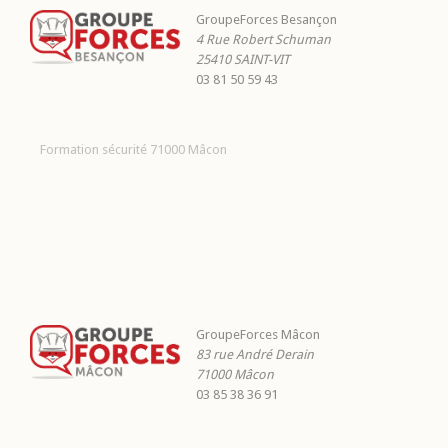
GroupeForces Besançon
4 Rue Robert Schuman
25410
SAINT-VIT
03 81 50 59 43
Formation sécurité 71000 Mâcon
GroupeForces Mâcon
83 rue André Derain
71000
Mâcon
03 85 38 36 91