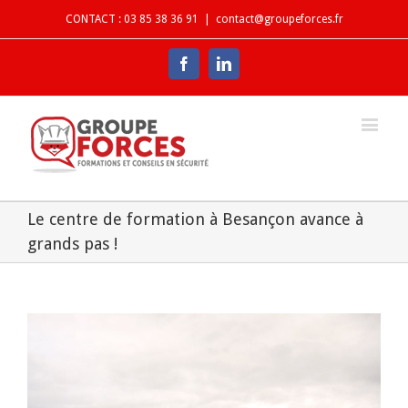
CONTACT : 03 85 38 36 91
|
contact@groupeforces.fr
Facebook
Linkedin
Le centre de formation à Besançon avance à
grands pas !
View
Larger
Image