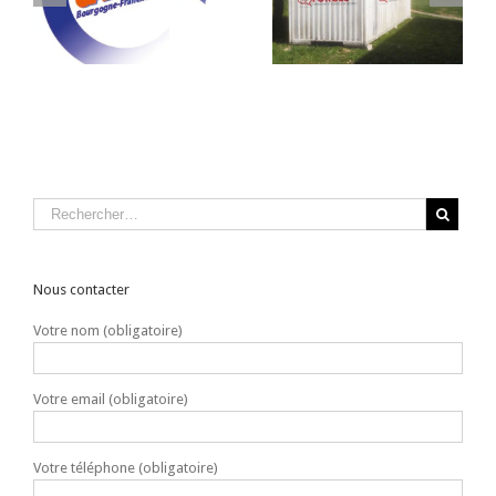
Recyclage Équiper
Incendie Modulable
ur
Seconde Intervention
Nous contacter
Votre nom (obligatoire)
Votre email (obligatoire)
Votre téléphone (obligatoire)