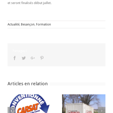
et seront finalisés début juillet.
Actualité
,
Besançon
,
Formation
Partagez !
Facebook
Twitter
Google+
Pinterest
Articles en relation
es
Espace Pédagogique