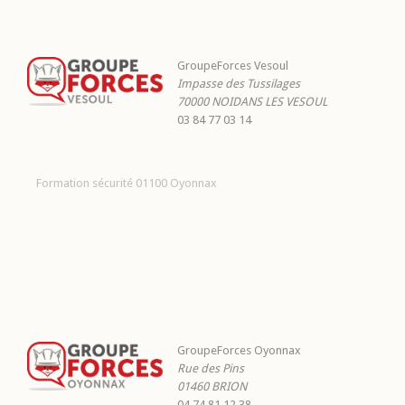
GroupeForces Vesoul
Impasse des Tussilages
70000
NOIDANS LES VESOUL
03 84 77 03 14
Formation sécurité 01100 Oyonnax
GroupeForces Oyonnax
Rue des Pins
01460
BRION
04 74 81 12 38