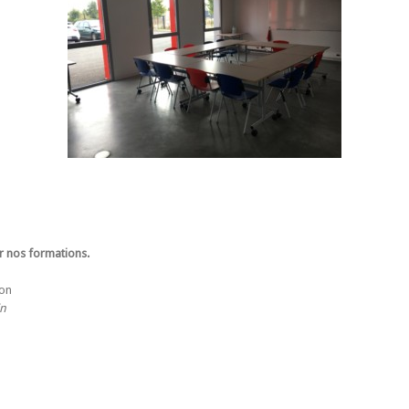
r nos formations.
on
in