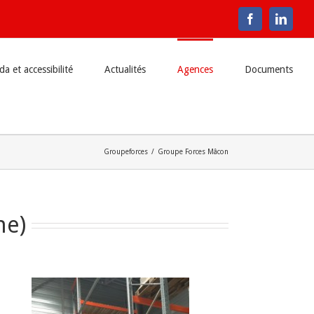
Facebook
Linke
a et accessibilité
Actualités
Agences
Documents
Groupeforces
/
Groupe Forces Mâcon
ne)