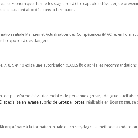
ial et Economique) forme les stagiaires à être capables d’évaluer, de prévenir
uelle, etc. sont abordés dans la formation.
mation initiale Maintien et Actualisation des Compétences (MAC) et en Formati
nnels exposés à des dangers.
3, 4, 7, 8, 9 et 10 exige une autorisation (CACES®) d’après les recommandatio
, de plateforme élévatrice mobile de personnes (PEMP), de grue auxiliaire 
 specialisé en levage auprès de Groupe Forces
, réalisable en
Bourgogne
, se
Mâcon
prépare à la formation initiale ou en recyclage. La méthode standard ou 