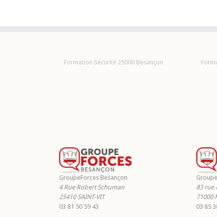
Formation Sécurité 25000 Besançon
Forma
GroupeForces Besançon
Groupe
4 Rue Robert Schuman
83 rue 
25410
SAINT-VIT
71000
03 81 50 59 43
03 85 3