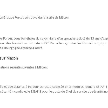
nce Groupe Forces se trouve
dans la ville de Mâcon.
pe Forces
, vous bénéficiez du savoir-faire d’un spécialiste doté de 15 ans d’ex
surer des formations formateur SST. Par ailleurs, toutes les formations pro
RSAT Bourgogne-Franche-Comté
.
 sur Mâcon
ations sécurité suivantes à Mâcon
:
die et d’Assistance à Personnes) est dispensée en 3 modules, dont le SSIAP 1 
écurité incendie et le SSIAP 3 pour le poste de Chef de service de sécurité inc